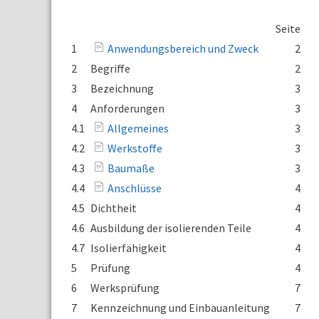
Seite
1
Anwendungsbereich und Zweck
2
2
Begriffe
2
3
Bezeichnung
3
4
Anforderungen
3
4.1
Allgemeines
3
4.2
Werkstoffe
3
4.3
Baumaße
3
4.4
Anschlüsse
4
4.5
Dichtheit
4
4.6
Ausbildung der isolierenden Teile
4
4.7
Isolierfähigkeit
4
5
Prüfung
4
6
Werksprüfung
7
7
Kennzeichnung und Einbauanleitung
7