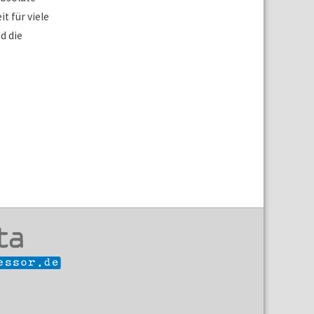
it für viele
d die