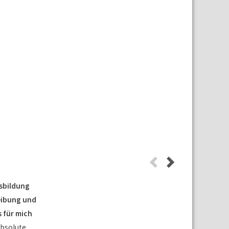
usbildung
eibung und
 für mich
absolute