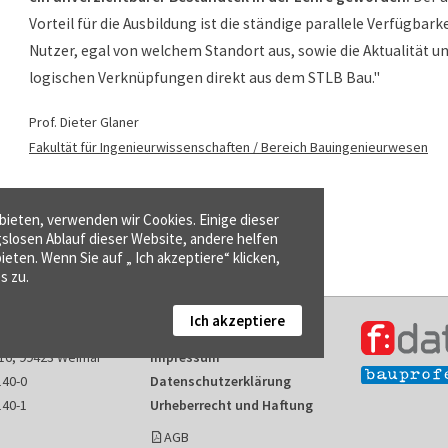
Vorteil für die Ausbildung ist die ständige parallele Verfügbarke
Nutzer, egal von welchem Standort aus, sowie die Aktualität un
logischen Verknüpfungen direkt aus dem STLB Bau."
Prof. Dieter Glaner
Fakultät für Ingenieurwissenschaften / Bereich Bauingenieurwesen
ieten, verwenden wir Cookies. Einige dieser
gslosen Ablauf dieser Website, andere helfen
ieten. Wenn Sie auf „ Ich akzeptiere“ klicken,
s zu.
Ich akzeptiere
Kontakt
16, 99423 Weimar
Impressum
140-0
Datenschutzerklärung
140-1
Urheberrecht und Haftung
AGB