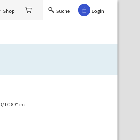
Shop
Suche
Login
O/TC 89“ im