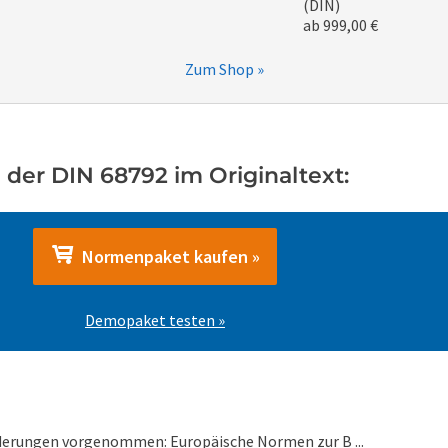
(DIN)
ab 999,00 €
Zum Shop »
 der DIN 68792 im Originaltext:
Normenpaket kaufen »
Demopaket testen »
derungen vorgenommen: Europäische Normen zur B ...