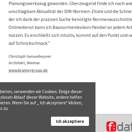
Planungswerkzeug geworden. Überzeugend finde ich nach wie 
unschlagbare Aktualität der DIN-Normen-Zitate und die Schnel
der ich dank der präzisen Suche benötigte Normenausschnitte 
Onlinedienst kann ich Baunormenlexikon flexibel an jedem Ar
nutzen. Es erschließt sich intuitiv, kommt auf den Punkt und v
auf Schnickschnack."
Christoph Geisenheyner
Architekt, Weimar
www.brameygroup.de
ieten, verwenden wir Cookies. Einige dieser
gslosen Ablauf dieser Website, andere helfen
ieten. Wenn Sie auf „ Ich akzeptiere“ klicken,
s zu.
Ich akzeptiere
Kontakt