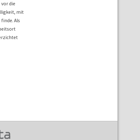
vor die
ligkeit, mit
finde. Als
beitsort
erzichtet