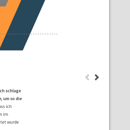
Ich schlage
, um so die
ass ich
n im
tet wurde