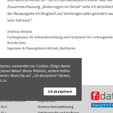
Zusammenfassung „Änderungen im Detail“ sehe ich detailliert
der Neuausgabe im Vergleich zur Vorherigen alles geändert wur
sehr hilfreich.“
Andreas Witzleb
Fachingenieur für Gebäudeerhaltung und Fachplaner für vorbeugende
Brandschutz
Ingenieur-& Planungsbüro Witzleb, Bad Berka
ieten, verwenden wir Cookies. Einige dieser
gslosen Ablauf dieser Website, andere helfen
ieten. Wenn Sie auf „ Ich akzeptiere“ klicken,
s zu.
Ich akzeptiere
Kontakt
16, 99423 Weimar
Impressum
140-0
Datenschutzerklärung
140-1
Urheberrecht und Haftung