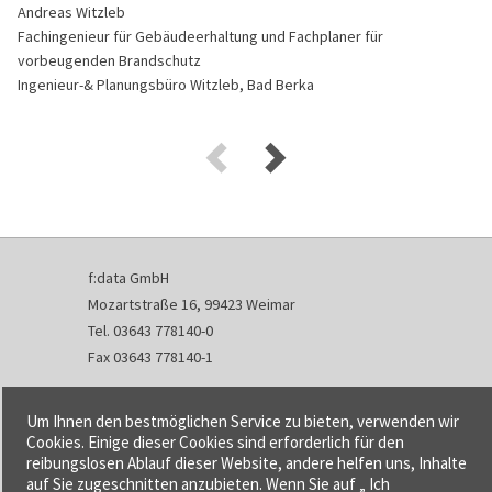
Andreas Witzleb
Fachingenieur für Gebäudeerhaltung und Fachplaner für
vorbeugenden Brandschutz
Ingenieur-& Planungsbüro Witzleb, Bad Berka
f:data GmbH
Mozartstraße 16, 99423 Weimar
Tel. 03643 778140-0
Fax 03643 778140-1
info@fdata.de
Um Ihnen den bestmöglichen Service zu bieten, verwenden wir
Kontakt
Cookies. Einige dieser Cookies sind erforderlich für den
reibungslosen Ablauf dieser Website, andere helfen uns, Inhalte
Impressum
auf Sie zugeschnitten anzubieten. Wenn Sie auf „ Ich
Datenschutzerklärung