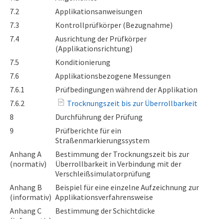
7.2
Applikationsanweisungen
7.3
Kontrollprüfkörper (Bezugnahme)
7.4
Ausrichtung der Prüfkörper
(Applikationsrichtung)
7.5
Konditionierung
7.6
Applikationsbezogene Messungen
7.6.1
Prüfbedingungen während der Applikation
7.6.2
Trocknungszeit bis zur Überrollbarkeit
8
Durchführung der Prüfung
9
Prüfberichte für ein
Straßenmarkierungssystem
Anhang A
Bestimmung der Trocknungszeit bis zur
(normativ)
Überrollbarkeit in Verbindung mit der
Verschleißsimulatorprüfung
Anhang B
Beispiel für eine einzelne Aufzeichnung zur
(informativ)
Applikationsverfahrensweise
Anhang C
Bestimmung der Schichtdicke