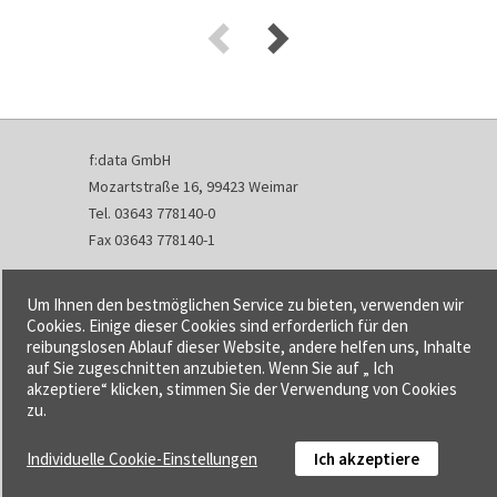
f:data GmbH
Mozartstraße 16, 99423 Weimar
Tel. 03643 778140-0
Fax 03643 778140-1
info@fdata.de
Um Ihnen den bestmöglichen Service zu bieten, verwenden wir
Kontakt
Cookies. Einige dieser Cookies sind erforderlich für den
reibungslosen Ablauf dieser Website, andere helfen uns, Inhalte
Impressum
auf Sie zugeschnitten anzubieten. Wenn Sie auf „ Ich
Datenschutzerklärung
akzeptiere“ klicken, stimmen Sie der Verwendung von Cookies
Urheberrecht und Haftung
zu.
AGB
Individuelle Cookie-Einstellungen
Ich akzeptiere
Cookie-Einstellungen