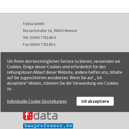
f:data GmbH
Mozartstraße 16, 99423 Weimar
Tel. 03643 778140-0
Fax 03643 778140-1
info@fdata.de
Um Ihnen den bestmöglichen Service zu bieten, verwenden wir
Kontakt
Cookies. Einige dieser Cookies sind erforderlich für den
reibungslosen Ablauf dieser Website, andere helfen uns, Inhalte
Impressum
auf Sie zugeschnitten anzubieten. Wenn Sie auf „ Ich
Datenschutzerklärung
akzeptiere“ klicken, stimmen Sie der Verwendung von Cookies
Urheberrecht und Haftung
zu.
AGB
Individuelle Cookie-Einstellungen
Ich akzeptiere
Cookie-Einstellungen