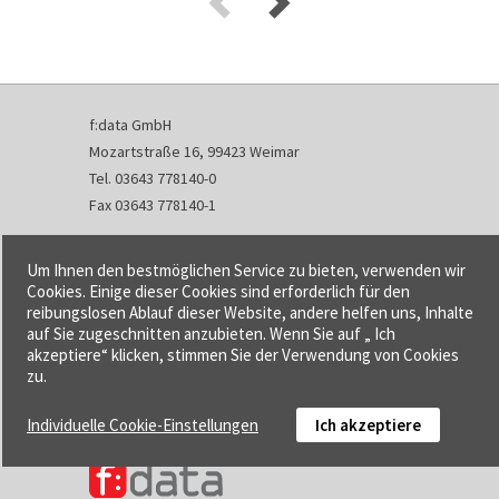
f:data GmbH
Mozartstraße 16, 99423 Weimar
Tel. 03643 778140-0
Fax 03643 778140-1
info@fdata.de
Um Ihnen den bestmöglichen Service zu bieten, verwenden wir
Kontakt
Cookies. Einige dieser Cookies sind erforderlich für den
reibungslosen Ablauf dieser Website, andere helfen uns, Inhalte
Impressum
auf Sie zugeschnitten anzubieten. Wenn Sie auf „ Ich
Datenschutzerklärung
akzeptiere“ klicken, stimmen Sie der Verwendung von Cookies
Urheberrecht und Haftung
zu.
AGB
Individuelle Cookie-Einstellungen
Ich akzeptiere
Cookie-Einstellungen