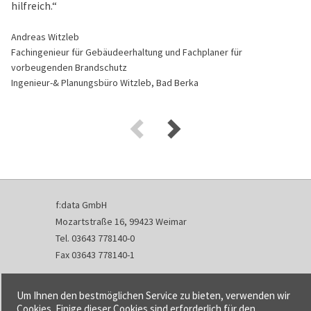
hilfreich.“
Andreas Witzleb
Fachingenieur für Gebäudeerhaltung und Fachplaner für
vorbeugenden Brandschutz
Ingenieur-& Planungsbüro Witzleb, Bad Berka
f:data GmbH
Mozartstraße 16, 99423 Weimar
Tel. 03643 778140-0
Fax 03643 778140-1
info@fdata.de
Um Ihnen den bestmöglichen Service zu bieten, verwenden wir
Kontakt
Cookies. Einige dieser Cookies sind erforderlich für den