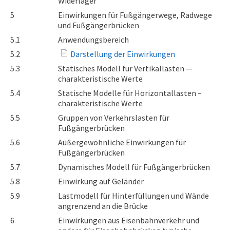
Widerlager
5
Einwirkungen für Fußgängerwege, Radwege
und Fußgängerbrücken
5.1
Anwendungsbereich
5.2
Darstellung der Einwirkungen
5.3
Statisches Modell für Vertikallasten —
charakteristische Werte
5.4
Statische Modelle für Horizontallasten –
charakteristische Werte
5.5
Gruppen von Verkehrslasten für
Fußgängerbrücken
5.6
Außergewöhnliche Einwirkungen für
Fußgängerbrücken
5.7
Dynamisches Modell für Fußgängerbrücken
5.8
Einwirkung auf Geländer
5.9
Lastmodell für Hinterfüllungen und Wände
angrenzend an die Brücke
6
Einwirkungen aus Eisenbahnverkehr und