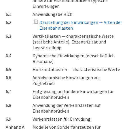
andere für Eisenbahnbrücken typische
Einwirkungen
6.1
Anwendungsbereich
6.2
Darstellung der Einwirkungen — Arten der
Eisenbahnlasten
6.3
Vertikallasten — charakteristische Werte
(statische Anteile), Exzentrizität und
Lastverteilung
6.4
Dynamische Einwirkungen (einschließlich
Resonanz)
6.5
Horizontallasten — charakteristische Werte
6.6
Aerodynamische Einwirkungen aus
Zugbetrieb
6.7
Entgleisung und andere Einwirkungen für
Eisenbahnbrücken
6.8
Anwendung der Verkehrslasten auf
Eisenbahnbrücken
6.9
Verkehrslasten für Ermüdung
Anhang A
Modelle von Sonderfahrzeugen für