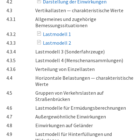
4.2
Darstellung der Einwirkungen
4.3
Vertikallasten — charakteristische Werte
4.3.1
Allgemeines und zugehörige
Bemessungssituationen
4.3.2
Lastmodell 1
4.3.3
Lastmodell 2
4.3.4
Lastmodell 3 (Sonderfahrzeuge)
4.3.5
Lastmodell 4 (Menschenansammlungen)
4.3.6
Verteilung von Einzellasten
4.4
Horizontale Belastungen — charakteristische
Werte
4.5
Gruppen von Verkehrslasten auf
Straßenbrücken
4.6
Lastmodelle für Ermüdungsberechnungen
4.7
Außergewöhnliche Einwirkungen
4.8
Einwirkungen auf Geländer
4.9
Lastmodell für Hinterfüllungen und