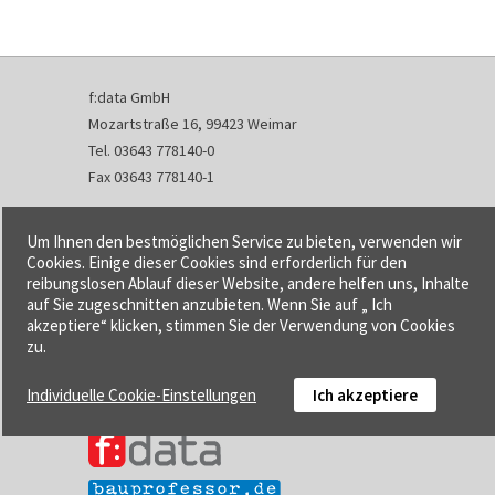
f:data GmbH
Mozartstraße 16, 99423 Weimar
Tel. 03643 778140-0
Fax 03643 778140-1
info@fdata.de
Um Ihnen den bestmöglichen Service zu bieten, verwenden wir
Kontakt
Cookies. Einige dieser Cookies sind erforderlich für den
reibungslosen Ablauf dieser Website, andere helfen uns, Inhalte
Impressum
auf Sie zugeschnitten anzubieten. Wenn Sie auf „ Ich
Datenschutzerklärung
akzeptiere“ klicken, stimmen Sie der Verwendung von Cookies
Urheberrecht und Haftung
zu.
AGB
Individuelle Cookie-Einstellungen
Ich akzeptiere
Cookie-Einstellungen