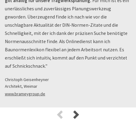
gilt analog für unsere Tragwerksplanung.
Für mich ist es ein
unerlässliches und zuverlässiges Planungswerkzeug
geworden. Überzeugend finde ich nach wie vor die
unschlagbare Aktualität der DIN-Normen-Zitate und die
Schnelligkeit, mit der ich dank der präzisen Suche benötigte
Normenausschnitte finde. Als Onlinedienst kann ich
Baunormenlexikon flexibel an jedem Arbeitsort nutzen. Es
erschließt sich intuitiv, kommt auf den Punkt und verzichtet
auf Schnickschnack."
Christoph Geisenheyner
Architekt, Weimar
www.brameygroup.de