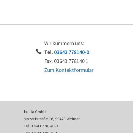
Wir kümmern uns:
Tel.
03643 778140-0
Fax. 03643 778140 1
Zum Kontaktformular
f:data GmbH
Mozartstraße 16, 99423 Weimar
Tel. 03643 778140-0