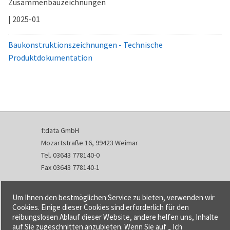
Zusammenbauzeichnungen
| 2025-01
Baukonstruktionszeichnungen - Technische
Produktdokumentation
f:data GmbH
Mozartstraße 16, 99423 Weimar
Tel. 03643 778140-0
Fax 03643 778140-1
info@fdata.de
Um Ihnen den bestmöglichen Service zu bieten, verwenden wir
Kontakt
Cookies. Einige dieser Cookies sind erforderlich für den
reibungslosen Ablauf dieser Website, andere helfen uns, Inhalte
Impressum
auf Sie zugeschnitten anzubieten. Wenn Sie auf „ Ich
Datenschutzerklärung