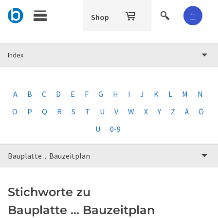
Shop
Index
A
B
C
D
E
F
G
H
I
J
K
L
M
N
O
P
Q
R
S
T
U
V
W
X
Y
Z
Ä
Ö
Ü
0-9
Bauplatte ... Bauzeitplan
Stichworte zu
Bauplatte ... Bauzeitplan