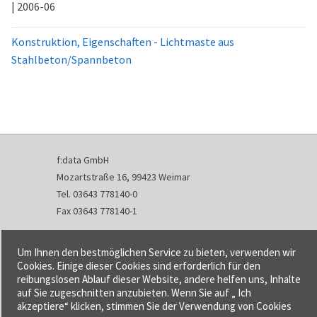
| 2006-06
Konstruktion, Eigenschaften - Lichtmaste aus
Stahlbeton/Spannbeton
f:data GmbH
Mozartstraße 16, 99423 Weimar
Tel. 03643 778140-0
Fax 03643 778140-1
info@fdata.de
Um Ihnen den bestmöglichen Service zu bieten, verwenden wir
Kontakt
Cookies. Einige dieser Cookies sind erforderlich für den
reibungslosen Ablauf dieser Website, andere helfen uns, Inhalte
Impressum
auf Sie zugeschnitten anzubieten. Wenn Sie auf „ Ich
Datenschutzerklärung
akzeptiere“ klicken, stimmen Sie der Verwendung von Cookies
Urheberrecht und Haftung