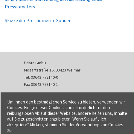
Pressiometers
Skizze der Pressiometer-Sonden
f:data GmbH
Mozartstraße 16, 99423 Weimar
Tel. 03643 778140-0
Fax 03643 778140-1
info@fdata.de
Um Ihnen den bestmöglichen Service zu bieten, verwenden wir
Kontakt
Cookies. Einige dieser Cookies sind erforderlich für den
reibungslosen Ablauf dieser Website, andere helfen uns, Inhalte
Impressum
auf Sie zugeschnitten anzubieten. Wenn Sie auf „ Ich
Datenschutzerklärung
akzeptiere“ klicken, stimmen Sie der Verwendung von Cookies
Urheberrecht und Haftung
zu.