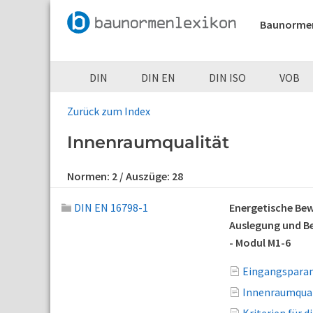
Baunorme
DIN
DIN EN
DIN ISO
VOB
Zurück zum Index
Innenraumqualität
Normen:
2
/ Auszüge:
28
DIN EN 16798-1
Energetische Bew
Auslegung und Be
- Modul M1-6
Eingangsparam
Innenraumqual