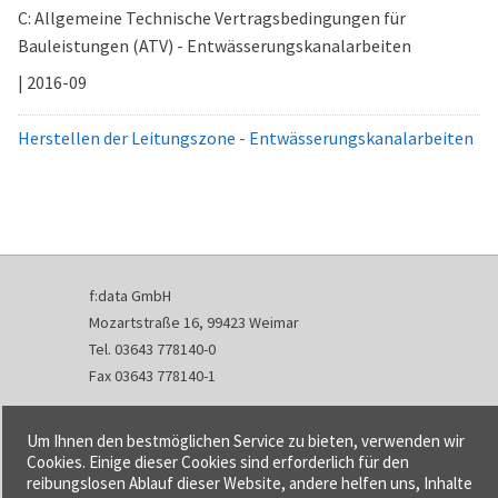
C: Allgemeine Technische Vertragsbedingungen für
Bauleistungen (ATV) - Entwässerungskanalarbeiten
| 2016-09
Herstellen der Leitungszone - Entwässerungskanalarbeiten
f:data GmbH
Mozartstraße 16, 99423 Weimar
Tel. 03643 778140-0
Fax 03643 778140-1
info@fdata.de
Um Ihnen den bestmöglichen Service zu bieten, verwenden wir
Kontakt
Cookies. Einige dieser Cookies sind erforderlich für den
reibungslosen Ablauf dieser Website, andere helfen uns, Inhalte
Impressum