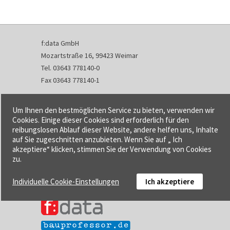
f:data GmbH
Mozartstraße 16, 99423 Weimar
Tel. 03643 778140-0
Fax 03643 778140-1
info@fdata.de
Um Ihnen den bestmöglichen Service zu bieten, verwenden wir
Kontakt
Cookies. Einige dieser Cookies sind erforderlich für den
reibungslosen Ablauf dieser Website, andere helfen uns, Inhalte
Impressum
auf Sie zugeschnitten anzubieten. Wenn Sie auf „ Ich
Datenschutzerklärung
akzeptiere“ klicken, stimmen Sie der Verwendung von Cookies
Urheberrecht und Haftung
zu.
AGB
Individuelle Cookie-Einstellungen
Ich akzeptiere
Cookie-Einstellungen