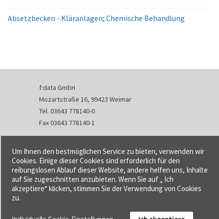
Absetzbecken - Kläranlagen; Chemische Behandlung
f:data GmbH
Mozartstraße 16, 99423 Weimar
Tel. 03643 778140-0
Fax 03643 778140-1
info@fdata.de
Um Ihnen den bestmöglichen Service zu bieten, verwenden wir
Kontakt
Cookies. Einige dieser Cookies sind erforderlich für den
reibungslosen Ablauf dieser Website, andere helfen uns, Inhalte
Impressum
auf Sie zugeschnitten anzubieten. Wenn Sie auf „ Ich
Datenschutzerklärung
akzeptiere“ klicken, stimmen Sie der Verwendung von Cookies
Urheberrecht und Haftung
zu.
AGB