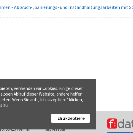
en - Abbruch-, Sanierungs- und Instandhaltungsarbeiten mit S
ieten, verwenden wir Cookies. Einige dieser
gslosen Ablauf dieser Website, andere helfen
ieten. Wenn Sie auf „ Ich akzeptiere“ klicken,
s zu.
Ich akzeptiere
Kontakt
16, 99423 Weimar
Impressum