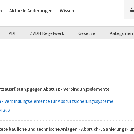
n
Aktuelle Änderungen
Wissen
VDI
ZVDH Regelwerk
Gesetze
Kategorien
utzausrüstung gegen Absturz - Verbindungselemente
 - Verbindungselemente für Absturzsicherungssysteme
N 362
ete bauliche und technische Anlagen - Abbruch-, Sanierungs- u