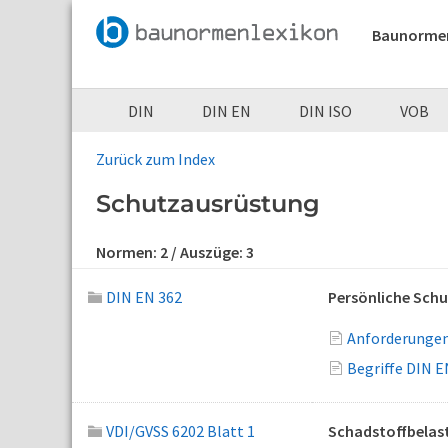
Baunorme
DIN
DIN EN
DIN ISO
VOB
Zurück zum Index
Schutzausrüstung
Normen:
2
/ Auszüge:
3
DIN EN 362
Persönliche Sch
Anforderungen
Begriffe DIN E
VDI/GVSS 6202 Blatt 1
Schadstoffbelast