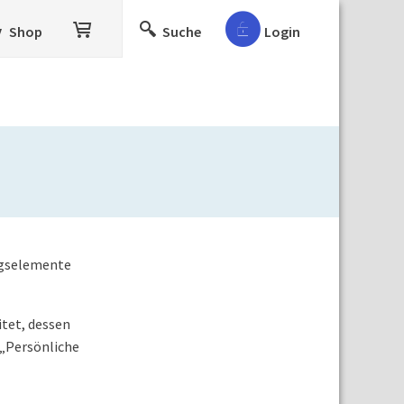
Shop
Suche
Login
ngselemente
tet, dessen
 „Persönliche