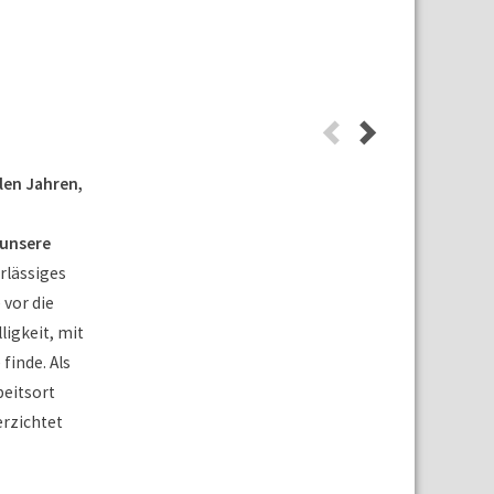
len Jahren,
 unsere
erlässiges
vor die
ligkeit, mit
finde. Als
beitsort
erzichtet