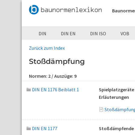
Baunorme
DIN
DIN EN
DIN ISO
VOB
Zurück zum Index
Stoßdämpfung
Normen:
2
/ Auszüge:
9
DIN EN 1176 Beiblatt 1
Spielplatzgeräte
Erläuterungen
Stoßdämpfung 
DIN EN 1177
Stoßdämpfende S