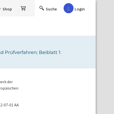
Shop
Suche
Login
 Prüfverfahren; Beiblatt 1:
erk der
ropäischen
12-07-01 AA