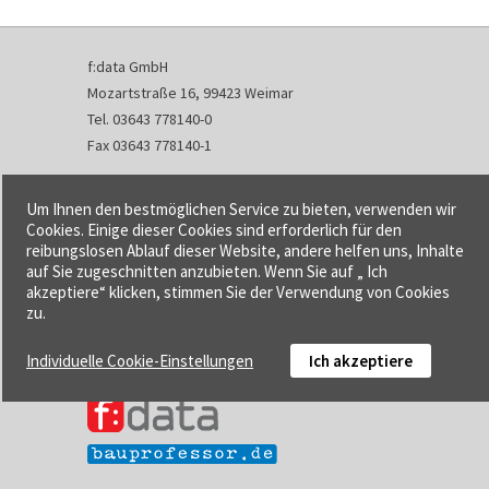
f:data GmbH
Mozartstraße 16, 99423 Weimar
Tel. 03643 778140-0
Fax 03643 778140-1
info@fdata.de
Um Ihnen den bestmöglichen Service zu bieten, verwenden wir
Kontakt
Cookies. Einige dieser Cookies sind erforderlich für den
reibungslosen Ablauf dieser Website, andere helfen uns, Inhalte
Impressum
auf Sie zugeschnitten anzubieten. Wenn Sie auf „ Ich
Datenschutzerklärung
akzeptiere“ klicken, stimmen Sie der Verwendung von Cookies
Urheberrecht und Haftung
zu.
AGB
Individuelle Cookie-Einstellungen
Ich akzeptiere
Cookie-Einstellungen