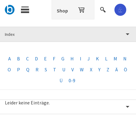
Shop
Index
A
B
C
D
E
F
G
H
I
J
K
L
M
N
O
P
Q
R
S
T
U
V
W
X
Y
Z
Ä
Ö
Ü
0-9
Leider keine Einträge.