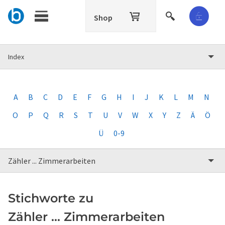
Shop
Index
A
B
C
D
E
F
G
H
I
J
K
L
M
N
O
P
Q
R
S
T
U
V
W
X
Y
Z
Ä
Ö
Ü
0-9
Zähler ... Zimmerarbeiten
Stichworte zu
Zähler ... Zimmerarbeiten