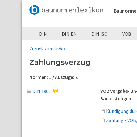
Baunorme
DIN
DIN EN
DIN ISO
VOB
Zurück zum Index
Zahlungsverzug
Normen:
1
/ Auszüge:
2
VOB Vergabe- und
DIN 1961
Bauleistungen
Kündigung dur
Zahlung - VOB