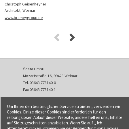
Christoph Geisenheyner
Architekt, Weimar
www.brameygroup.de
f:data GmbH
Mozartstraße 16, 99423 Weimar
Tel. 03643 778140-0
Fax 03643 778140-1
info@fdata.de
Um Ihnen den bestmöglichen Service zu bieten, verwenden wir
Kontakt
Cookies. Einige dieser Cookies sind erforderlich für den
reibungslosen Ablauf dieser Website, andere helfen uns, Inhalte
Impressum
auf Sie zugeschnitten anzubieten. Wenn Sie auf „ Ich
Datenschutzerklärung
akzeptiere“ klicken, stimmen Sie der Verwendung von Cookies