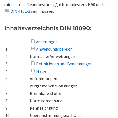
mindestens "feuerbeständig", d.h. mindestens F 90 nach
DIN 4102-2
sein müssen.
Inhaltsverzeichnis DIN 18090:
Änderungen
1
Anwendungsbereich
2
Normative Verweisungen
3
Definitionen und Benennungen
4
Maße
5
Anforderungen
6
Verglaste Schauöffnungen
7
Brennbare Stoffe
8
Korrosionsschutz
9
Kennzeichnung
10
Übereinstimmungsnachweis