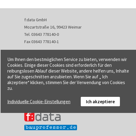
f:data GmbH
Mozartstraße 16, 99423 Weimar
Tel. 03643 778140-0
Fax 03643 778140-1
info@fdata.de
Um Ihnen den bestmöglichen Service zu bieten, verwenden wir
Kontakt
Cookies. Einige dieser Cookies sind erforderlich für den
reibungslosen Ablauf dieser Website, andere helfen uns, Inhalte
Impressum
auf Sie zugeschnitten anzubieten. Wenn Sie auf „ Ich
Datenschutzerklärung
akzeptiere“ klicken, stimmen Sie der Verwendung von Cookies
Urheberrecht und Haftung
zu.
AGB
Individuelle Cookie-Einstellungen
Ich akzeptiere
Cookie-Einstellungen