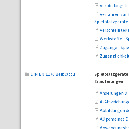
Verbindungstei
Verfahren zur
Spielplatzgeräte
Verschleißteil
Werkstoffe - S
Zugänge - Spi
Zugänglichkeit
DIN EN 1176 Beiblatt 1
Spielplatzgeräte
Erläuterungen
Änderungen DI
A-Abweichunge
Abbildungen de
Allgemeines DI
Anwendungsber