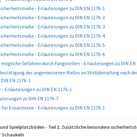
Sicherheitsmaße - Erläuterungen zu DIN EN 1176-1
Sicherheitsmaße - Erläuterungen zu DIN EN 1176-2
Sicherheitsmaße - Erläuterungen zu DIN EN 1176-3
Sicherheitsmaße - Erläuterungen zu DIN EN 1176-4
Sicherheitsmaße - Erläuterungen zu DIN EN 1176-5
Sicherheitsmaße - Erläuterungen zu DIN EN 1176-6
 mögliche Gefahren durch Fangstellen - Erläuterungen zu DIN EN
 Bestätigung des angemessenen Maßes an Stoßdämpfung nach de
 DIN EN 1176-1
e - Erläuterungen zu DIN EN 1176-1
äuterungen zu DIN EN 1176-7
 für Erwachsene - Erläuterungen zu DIN EN 1176-1
 und Spielplatzböden - Teil 2: Zusätzliche besondere sicherheit
r Schaukeln