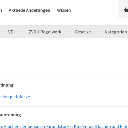
n
Aktuelle Änderungen
Wissen
VDI
ZVDH Regelwerk
Gesetze
Kategorien
rdnung
nderspielplätze
auordnung
e Flächen der bebauten Grundstücke, Kinderspielflächen und Ein