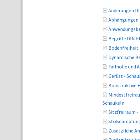
Änderungen DI
Abhängungen -
Anwendungsber
Begriffe DIN E
Bodenfreiheit 
Dynamische Be
Fallhöhe und A
Gerüst - Schau
Konstruktive F
Mindestfreira
Schaukeln
Sitzfreiraum 
Stoßdämpfung 
Zusätzliche A