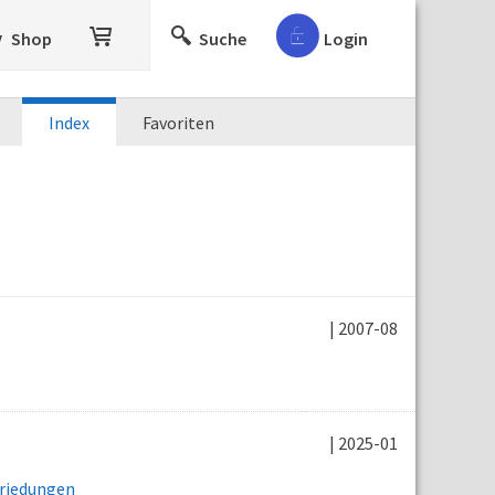
Shop
Suche
Login
Index
Favoriten
| 2007-08
| 2025-01
friedungen