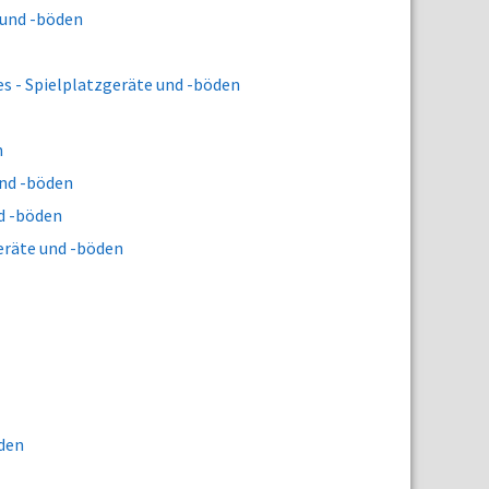
 und -böden
es - Spielplatzgeräte und -böden
n
und -böden
d -böden
eräte und -böden
öden