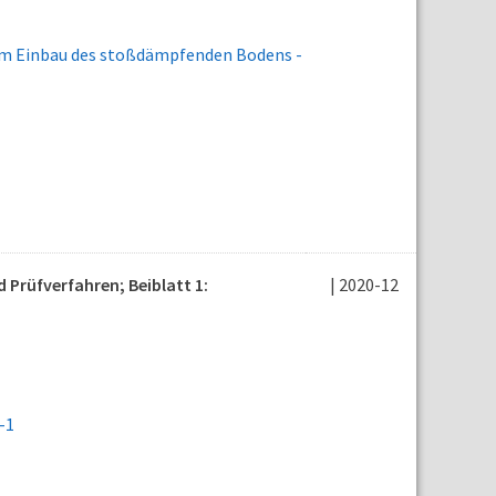
m Einbau des stoßdämpfenden Bodens -
 Prüfverfahren; Beiblatt 1:
| 2020-12
-1