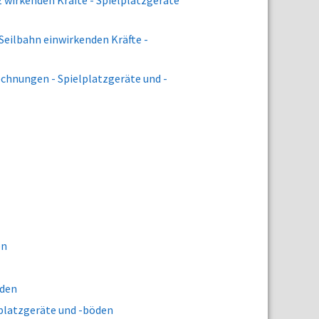
 wirkenden Kräfte - Spielplatzgeräte
Seilbahn einwirkenden Kräfte -
chnungen - Spielplatzgeräte und -
en
öden
lplatzgeräte und -böden