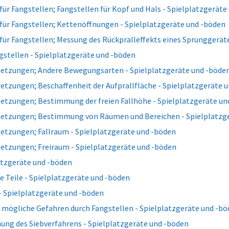
für Fangstellen; Fangstellen für Kopf und Hals - Spielplatzgeräte
für Fangstellen; Kettenöffnungen - Spielplatzgeräte und -böden
für Fangstellen; Messung des Rückpralleffekts eines Sprunggerät
gstellen - Spielplatzgeräte und -böden
rletzungen; Andere Bewegungsarten - Spielplatzgeräte und -böde
letzungen; Beschaffenheit der Aufprallfläche - Spielplatzgeräte 
letzungen; Bestimmung der freien Fallhöhe - Spielplatzgeräte un
rletzungen; Bestimmung von Räumen und Bereichen - Spielplatzg
letzungen; Fallraum - Spielplatzgeräte und -böden
letzungen; Freiraum - Spielplatzgeräte und -böden
latzgeräte und -böden
 Teile - Spielplatzgeräte und -böden
- Spielplatzgeräte und -böden
 mögliche Gefahren durch Fangstellen - Spielplatzgeräte und -b
ung des Siebverfahrens - Spielplatzgeräte und -böden