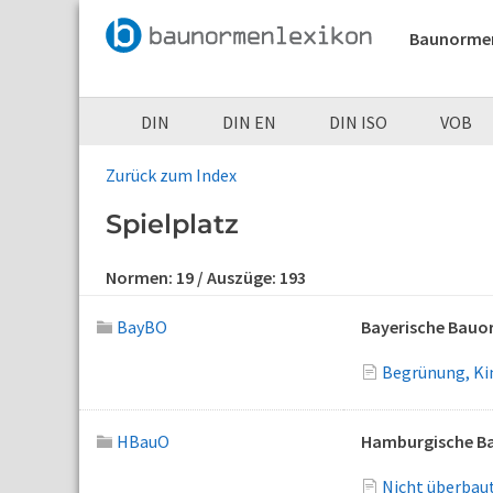
Baunorme
DIN
DIN EN
DIN ISO
VOB
Zurück zum Index
Spielplatz
Normen:
19
/ Auszüge:
193
BayBO
Bayerische Bauo
Begrünung, Ki
HBauO
Hamburgische B
Nicht überbaut