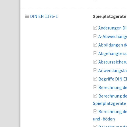
DIN EN 1176-1
Spielplatzgeräte
Änderungen DI
A-Abweichunge
Abbildungen de
Abgehängte sc
Absturzsicheru
Anwendungsber
Begriffe DIN E
Berechnung der
Berechnung der
Spielplatzgeräte
Berechnung der
und -böden