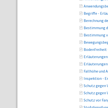
Anwendungsber
Begriffe - Erl
Berechnung der
Bestimmung der
Bestimmung vo
Bewegungsbegr
Bodenfreiheit 
Erläuterungen
Erläuterungen
Fallhöhe und A
Inspektion - E
Schutz gegen V
Schutz gegen 
Schutz vor Fan
Stoßdämpfung 