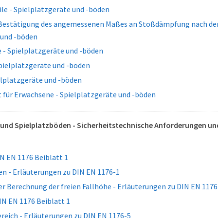
le - Spielplatzgeräte und -böden
 Bestätigung des angemessenen Maßes an Stoßdämpfung nach de
 und -böden
e - Spielplatzgeräte und -böden
pielplatzgeräte und -böden
elplatzgeräte und -böden
 für Erwachsene - Spielplatzgeräte und -böden
 und Spielplatzböden - Sicherheitstechnische Anforderungen und
N EN 1176 Beiblatt 1
n - Erläuterungen zu DIN EN 1176-1
r Berechnung der freien Fallhöhe - Erläuterungen zu DIN EN 1176
N EN 1176 Beiblatt 1
eich - Erläuterungen zu DIN EN 1176-5