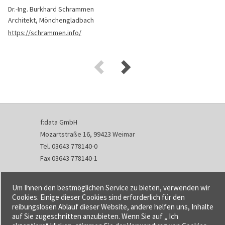
Dr.-Ing. Burkhard Schrammen
Architekt, Mönchengladbach
https://schrammen.info/
f:data GmbH
Mozartstraße 16, 99423 Weimar
Tel. 03643 778140-0
Fax 03643 778140-1
info@fdata.de
Um Ihnen den bestmöglichen Service zu bieten, verwenden wir
Kontakt
Cookies. Einige dieser Cookies sind erforderlich für den
reibungslosen Ablauf dieser Website, andere helfen uns, Inhalte
Impressum
auf Sie zugeschnitten anzubieten. Wenn Sie auf „ Ich
Datenschutzerklärung