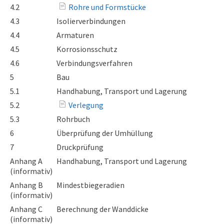
4.2
Rohre und Formstücke
4.3
Isolierverbindungen
4.4
Armaturen
4.5
Korrosionsschutz
4.6
Verbindungsverfahren
5
Bau
5.1
Handhabung, Transport und Lagerung
5.2
Verlegung
5.3
Rohrbuch
6
Überprüfung der Umhüllung
7
Druckprüfung
Anhang A
Handhabung, Transport und Lagerung
(informativ)
Anhang B
Mindestbiegeradien
(informativ)
Anhang C
Berechnung der Wanddicke
(informativ)