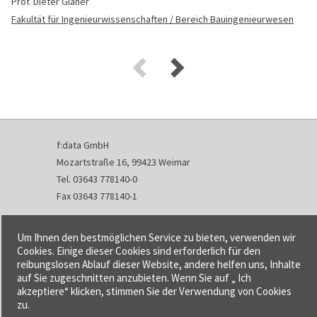
Prof. Dieter Glaner
Fakultät für Ingenieurwissenschaften / Bereich Bauingenieurwesen
f:data GmbH
Mozartstraße 16, 99423 Weimar
Tel. 03643 778140-0
Fax 03643 778140-1
info@fdata.de
Um Ihnen den bestmöglichen Service zu bieten, verwenden wir
Kontakt
Cookies. Einige dieser Cookies sind erforderlich für den
reibungslosen Ablauf dieser Website, andere helfen uns, Inhalte
Impressum
auf Sie zugeschnitten anzubieten. Wenn Sie auf „ Ich
Datenschutzerklärung
akzeptiere“ klicken, stimmen Sie der Verwendung von Cookies
Urheberrecht und Haftung
zu.