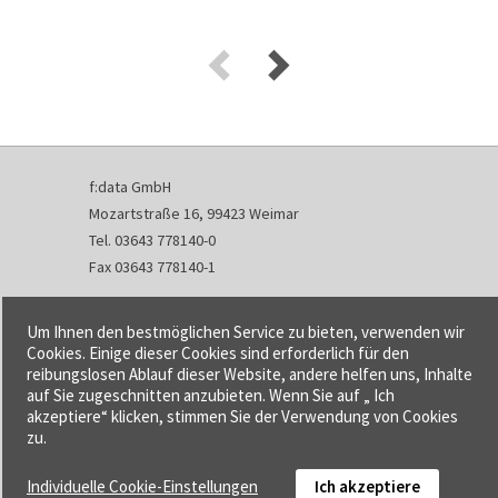
f:data GmbH
Mozartstraße 16, 99423 Weimar
Tel. 03643 778140-0
Fax 03643 778140-1
info@fdata.de
Um Ihnen den bestmöglichen Service zu bieten, verwenden wir
Kontakt
Cookies. Einige dieser Cookies sind erforderlich für den
reibungslosen Ablauf dieser Website, andere helfen uns, Inhalte
Impressum
auf Sie zugeschnitten anzubieten. Wenn Sie auf „ Ich
Datenschutzerklärung
akzeptiere“ klicken, stimmen Sie der Verwendung von Cookies
Urheberrecht und Haftung
zu.
AGB
Individuelle Cookie-Einstellungen
Ich akzeptiere
Cookie-Einstellungen