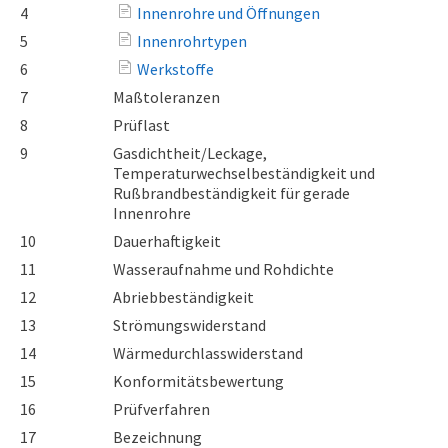
4
Innenrohre und Öffnungen
5
Innenrohrtypen
6
Werkstoffe
7
Maßtoleranzen
8
Prüflast
9
Gasdichtheit/Leckage,
Temperaturwechselbeständigkeit und
Rußbrandbeständigkeit für gerade
Innenrohre
10
Dauerhaftigkeit
11
Wasseraufnahme und Rohdichte
12
Abriebbeständigkeit
13
Strömungswiderstand
14
Wärmedurchlasswiderstand
15
Konformitätsbewertung
16
Prüfverfahren
17
Bezeichnung