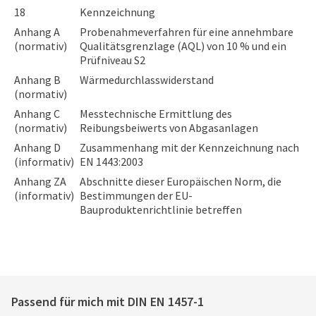
18
Kennzeichnung
Anhang A
Probenahmeverfahren für eine annehmbare
(normativ)
Qualitätsgrenzlage (AQL) von 10 % und ein
Prüfniveau S2
Anhang B
Wärmedurchlasswiderstand
(normativ)
Anhang C
Messtechnische Ermittlung des
(normativ)
Reibungsbeiwerts von Abgasanlagen
Anhang D
Zusammenhang mit der Kennzeichnung nach
(informativ)
EN 1443:2003
Anhang ZA
Abschnitte dieser Europäischen Norm, die
(informativ)
Bestimmungen der EU-
Bauproduktenrichtlinie betreffen
Passend für mich mit
DIN EN 1457-1