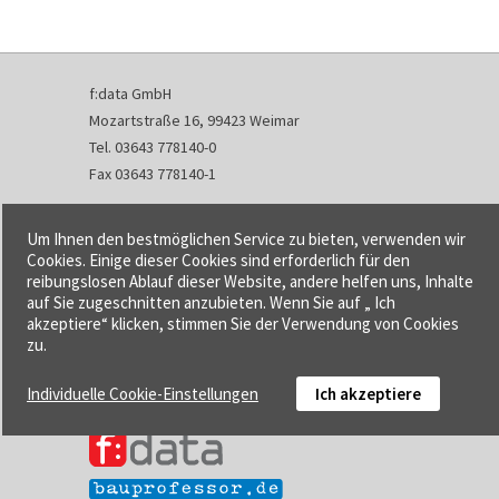
f:data GmbH
Mozartstraße 16, 99423 Weimar
Tel. 03643 778140-0
Fax 03643 778140-1
info@fdata.de
Um Ihnen den bestmöglichen Service zu bieten, verwenden wir
Kontakt
Cookies. Einige dieser Cookies sind erforderlich für den
reibungslosen Ablauf dieser Website, andere helfen uns, Inhalte
Impressum
auf Sie zugeschnitten anzubieten. Wenn Sie auf „ Ich
Datenschutzerklärung
akzeptiere“ klicken, stimmen Sie der Verwendung von Cookies
Urheberrecht und Haftung
zu.
AGB
Individuelle Cookie-Einstellungen
Ich akzeptiere
Cookie-Einstellungen