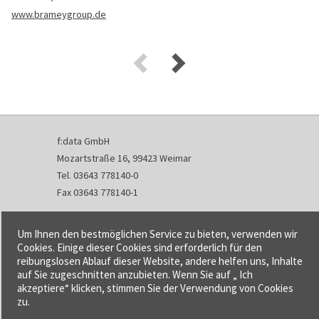
www.brameygroup.de
f:data GmbH
Mozartstraße 16, 99423 Weimar
Tel. 03643 778140-0
Fax 03643 778140-1
info@fdata.de
Um Ihnen den bestmöglichen Service zu bieten, verwenden wir
Kontakt
Cookies. Einige dieser Cookies sind erforderlich für den
reibungslosen Ablauf dieser Website, andere helfen uns, Inhalte
Impressum
auf Sie zugeschnitten anzubieten. Wenn Sie auf „ Ich
Datenschutzerklärung
akzeptiere“ klicken, stimmen Sie der Verwendung von Cookies
Urheberrecht und Haftung
zu.
AGB