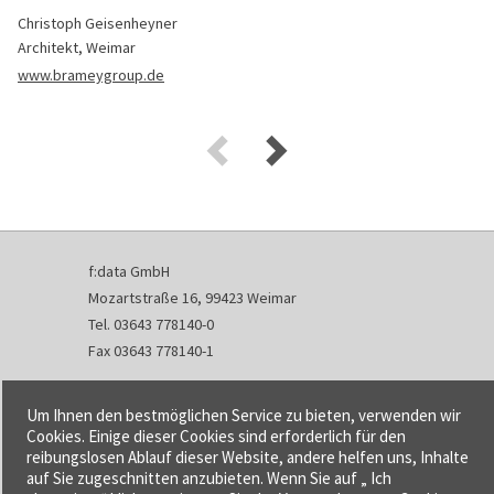
Christoph Geisenheyner
Architekt, Weimar
www.brameygroup.de
f:data GmbH
Mozartstraße 16, 99423 Weimar
Tel. 03643 778140-0
Fax 03643 778140-1
info@fdata.de
Um Ihnen den bestmöglichen Service zu bieten, verwenden wir
Kontakt
Cookies. Einige dieser Cookies sind erforderlich für den
reibungslosen Ablauf dieser Website, andere helfen uns, Inhalte
Impressum
auf Sie zugeschnitten anzubieten. Wenn Sie auf „ Ich
Datenschutzerklärung