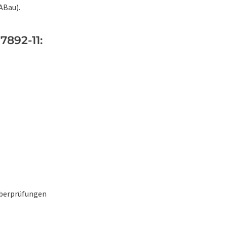
ABau).
7892-11:
Überprüfungen