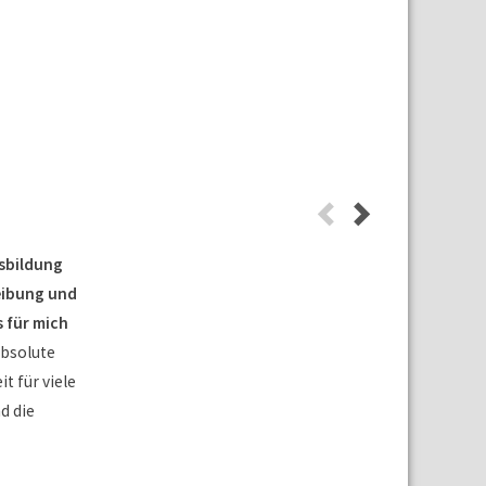
usbildung
eibung und
 für mich
absolute
it für viele
d die