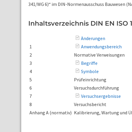
341/WG 6)“ im DIN-Normenausschuss Bauwesen (N
Inhaltsverzeichnis DIN EN ISO 1
Änderungen
1
Anwendungsbereich
2
Normative Verweisungen
3
Begriffe
4
Symbole
5
Prüfeinrichtung
6
Versuchsdurchführung
7
Versuchsergebnisse
8
Versuchsbericht
Anhang A (normativ)
Kalibrierung, Wartung und 