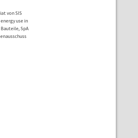
at von SIS
energy use in
 Bauteile, SpA
menausschuss