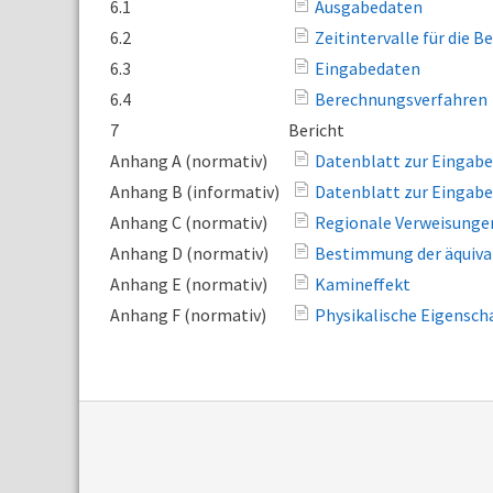
6.1
Ausgabedaten
6.2
Zeitintervalle für die 
6.3
Eingabedaten
6.4
Berechnungsverfahren
7
Bericht
Anhang A (normativ)
Datenblatt zur Eingabe
Anhang B (informativ)
Datenblatt zur Eingab
Anhang C (normativ)
Regionale Verweisungen
Anhang D (normativ)
Bestimmung der äquival
Anhang E (normativ)
Kamineffekt
Anhang F (normativ)
Physikalische Eigensch