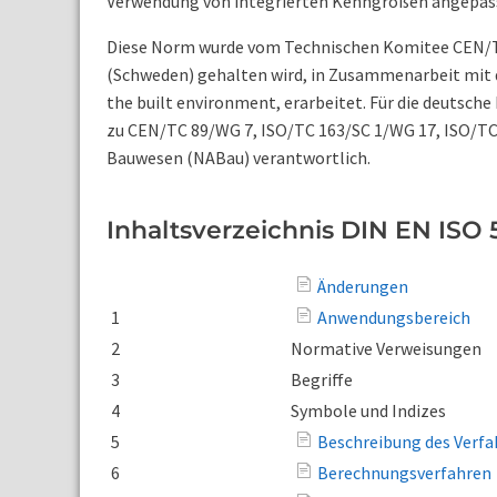
Verwendung von integrierten Kenngrößen angepas
Diese Norm wurde vom Technischen Komitee CEN/TC
(Schweden) gehalten wird, in Zusammenarbeit mit
the built environment, erarbeitet. Für die deutsche
zu CEN/TC 89/WG 7, ISO/TC 163/SC 1/WG 17, ISO/TC
Bauwesen (NABau) verantwortlich.
Inhaltsverzeichnis DIN EN ISO 
Änderungen
1
Anwendungsbereich
2
Normative Verweisungen
3
Begriffe
4
Symbole und Indizes
5
Beschreibung des Verfa
6
Berechnungsverfahren