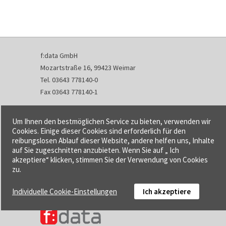
f:data GmbH
Mozartstraße 16, 99423 Weimar
Tel. 03643 778140-0
Fax 03643 778140-1
info@fdata.de
Um Ihnen den bestmöglichen Service zu bieten, verwenden wir
Kontakt
Cookies. Einige dieser Cookies sind erforderlich für den
reibungslosen Ablauf dieser Website, andere helfen uns, Inhalte
Impressum
auf Sie zugeschnitten anzubieten. Wenn Sie auf „ Ich
Datenschutzerklärung
akzeptiere“ klicken, stimmen Sie der Verwendung von Cookies
Urheberrecht und Haftung
zu.
AGB
Individuelle Cookie-Einstellungen
Ich akzeptiere
Cookie-Einstellungen