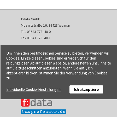
f:data GmbH
Mozartstraße 16, 99423 Weimar
Tel. 03643 778140-0
Fax 03643 778140-1
info@fdata.de
Um Ihnen den bestmöglichen Service zu bieten, verwenden wir
Kontakt
Cookies. Einige dieser Cookies sind erforderlich für den
reibungslosen Ablauf dieser Website, andere helfen uns, Inhalte
Impressum
auf Sie zugeschnitten anzubieten. Wenn Sie auf „ Ich
Datenschutzerklärung
akzeptiere“ klicken, stimmen Sie der Verwendung von Cookies
Urheberrecht und Haftung
zu.
AGB
Individuelle Cookie-Einstellungen
Ich akzeptiere
Cookie-Einstellungen