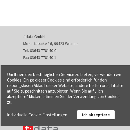
f:data GmbH
Mozartstraße 16, 99423 Weimar
Tel. 03643 778140-0
Fax 03643 778140-1
info@fdata.de
Um Ihnen den bestmöglichen Service zu bieten, verwenden wir
Kontakt
Cookies. Einige dieser Cookies sind erforderlich für den
reibungslosen Ablauf dieser Website, andere helfen uns, Inhalte
Impressum
auf Sie zugeschnitten anzubieten. Wenn Sie auf „ Ich
Datenschutzerklärung
akzeptiere“ klicken, stimmen Sie der Verwendung von Cookies
Urheberrecht und Haftung
zu.
AGB
Individuelle Cookie-Einstellungen
Ich akzeptiere
Cookie-Einstellungen