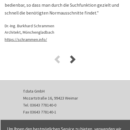
bedienbar, so dass man durch die Suchfunktion gezielt und
schnell die benötigten Normausschnitte findet."
Dr.-Ing. Burkhard Schrammen
Architekt, Mönchengladbach
https://schrammen.info/
f:data GmbH
Mozartstraße 16, 99423 Weimar
Tel. 03643 778140-0
Fax 03643 778140-1
info@fdata.de
Um Ihnen den bestmöglichen Service zu bieten, verwenden wir