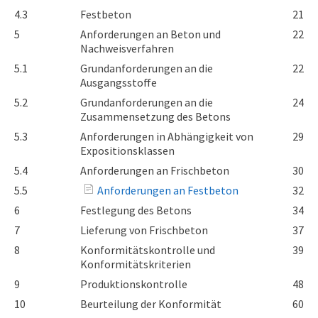
4.3
Festbeton
21
5
Anforderungen an Beton und
22
Nachweisverfahren
5.1
Grundanforderungen an die
22
Ausgangsstoffe
5.2
Grundanforderungen an die
24
Zusammensetzung des Betons
5.3
Anforderungen in Abhängigkeit von
29
Expositionsklassen
5.4
Anforderungen an Frischbeton
30
5.5
Anforderungen an Festbeton
32
6
Festlegung des Betons
34
7
Lieferung von Frischbeton
37
8
Konformitätskontrolle und
39
Konformitätskriterien
9
Produktionskontrolle
48
10
Beurteilung der Konformität
60