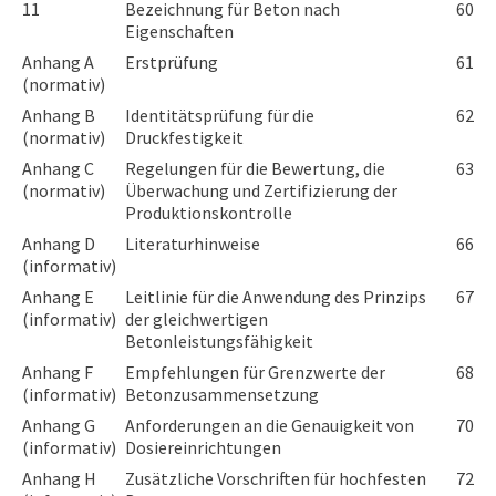
11
Bezeichnung für Beton nach
60
Eigenschaften
Anhang A
Erstprüfung
61
(normativ)
Anhang B
Identitätsprüfung für die
62
(normativ)
Druckfestigkeit
Anhang C
Regelungen für die Bewertung, die
63
(normativ)
Überwachung und Zertifizierung der
Produktionskontrolle
Anhang D
Literaturhinweise
66
(informativ)
Anhang E
Leitlinie für die Anwendung des Prinzips
67
(informativ)
der gleichwertigen
Betonleistungsfähigkeit
Anhang F
Empfehlungen für Grenzwerte der
68
(informativ)
Betonzusammensetzung
Anhang G
Anforderungen an die Genauigkeit von
70
(informativ)
Dosiereinrichtungen
Anhang H
Zusätzliche Vorschriften für hochfesten
72