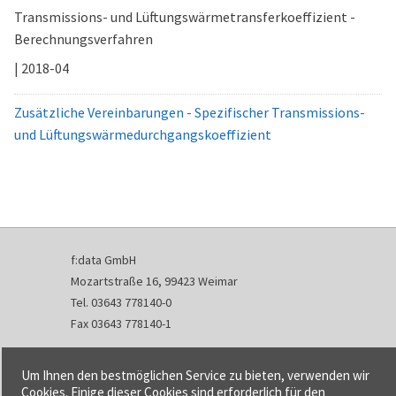
Transmissions- und Lüftungswärmetransferkoeffizient -
Berechnungsverfahren
| 2018-04
Zusätzliche Vereinbarungen - Spezifischer Transmissions-
und Lüftungswärmedurchgangskoeffizient
f:data GmbH
Mozartstraße 16, 99423 Weimar
Tel. 03643 778140-0
Fax 03643 778140-1
info@fdata.de
Um Ihnen den bestmöglichen Service zu bieten, verwenden wir
Kontakt
Cookies. Einige dieser Cookies sind erforderlich für den