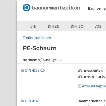
Baunorme
DIN
DIN EN
DIN ISO
VOB
Zurück zum Index
PE-Schaum
Normen:
4
/ Auszüge:
11
DIN 4108-10
Wärmeschutz und
Wärmedämmstof
Anwendungsbez
DIN 4140
Dämmarbeiten an 