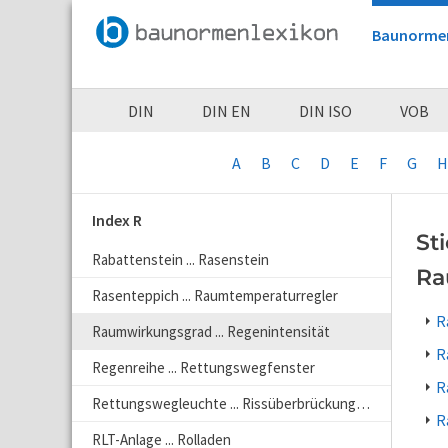
Baunorme
DIN
DIN EN
DIN ISO
VOB
A
B
C
D
E
F
G
H
Index R
St
Rabattenstein ... Rasenstein
Ra
Rasenteppich ... Raumtemperaturregler
R
Raumwirkungsgrad ... Regenintensität
R
Regenreihe ... Rettungswegfenster
R
Rettungswegleuchte ... Rissüberbrückungsfähigkeit
R
RLT-Anlage ... Rolladen