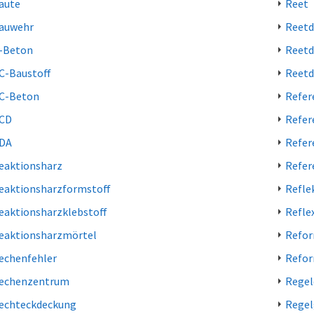
aute
Reet
auwehr
Reetd
-Beton
Reetd
C-Baustoff
Reetd
C-Beton
Refer
CD
Refer
DA
Refer
eaktionsharz
Refer
eaktionsharzformstoff
Refle
eaktionsharzklebstoff
Refle
eaktionsharzmörtel
Refo
echenfehler
Refor
echenzentrum
Regel
echteckdeckung
Regel