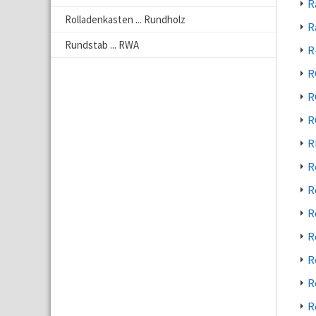
R
Rolladenkasten ... Rundholz
R
Rundstab ... RWA
R
R
R
R
R
R
R
R
R
R
R
R