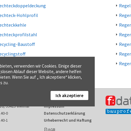
echteckdoppeldeckung
Regel
echteck-Hohlprofil
Regen
echteckkehle
Regen
echteckprofilstahl
Regen
ecycling-Baustoff
Regen
ecyclingstoff
Rege
eduktionsfaktor
Regen
ieten, verwenden wir Cookies. Einige dieser
gslosen Ablauf dieser Website, andere helfen
ieten. Wenn Sie auf „ Ich akzeptiere“ klicken,
s zu.
Ich akzeptiere
Kontakt
16, 99423 Weimar
Impressum
140-0
Datenschutzerklärung
140-1
Urheberrecht und Haftung
AGB