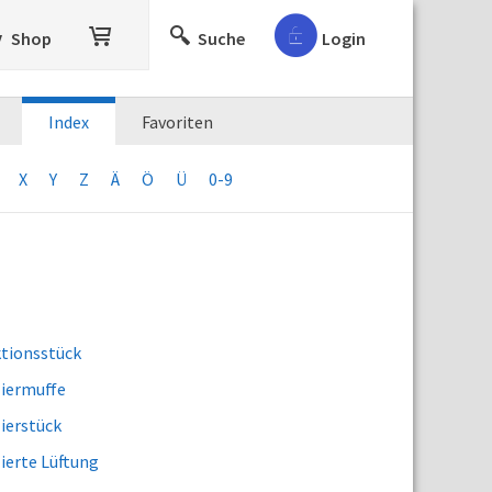
Shop
Suche
Login
Index
Favoriten
X
Y
Z
Ä
Ö
Ü
0-9
tionsstück
iermuffe
ierstück
ierte Lüftung