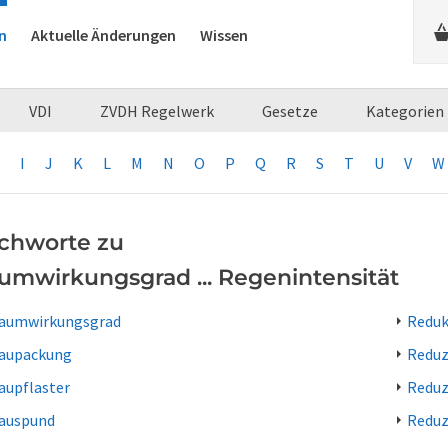
n
Aktuelle Änderungen
Wissen
VDI
ZVDH Regelwerk
Gesetze
Kategorien
I
J
K
L
M
N
O
P
Q
R
S
T
U
V
W
ichworte zu
umwirkungsgrad ... Regenintensität
aumwirkungsgrad
Reduk
aupackung
Reduz
aupflaster
Reduz
auspund
Reduz