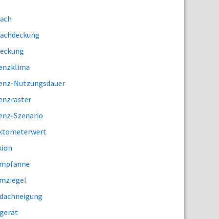
ach
achdeckung
eckung
enzklima
enz-Nutzungsdauer
enzraster
enz-Szenario
ktometerwert
xion
rmpfanne
mziegel
dachneigung
gerät