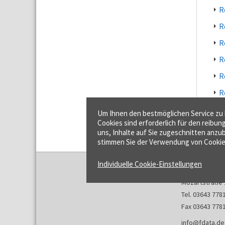
R
R
R
R
R
R
R
Um Ihnen den bestmöglichen Service zu b
Cookies sind erforderlich für den reibun
uns, Inhalte auf Sie zugeschnitten anzub
stimmen Sie der Verwendung von Cookie
Individuelle Cookie-Einstellungen
f:data GmbH
Mozartstraße 
Tel. 03643 778
Fax 03643 778
info@fdata.de