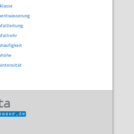
klasse
entwässerung
fallleitung
fallrohr
häufigkeit
nhöhe
intensität