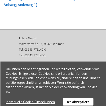
Anhang; Änderung 1]
f:data GmbH
Mozartstraße 16, 99423 Weimar
Tel. 03643 778140-0
Fax 03643 778140-1
info@fdata.de
Um Ihnen den bestmöglichen Service zu bieten, verwenden wir
Kontakt
Cookies. Einige dieser Cookies sind erforderlich für den
reibungslosen Ablauf dieser Website, andere helfen uns, Inhalte
Impressum
auf Sie zugeschnitten anzubieten. Wenn Sie auf „ Ich
Datenschutzerklärung
akzeptiere“ klicken, stimmen Sie der Verwendung von Cookies
Urheberrecht und Haftung
zu.
AGB
Individuelle Cookie-Einstellungen
Ich akzeptiere
Cookie-Einstellungen