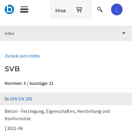
Shop
Index
Zurück zum Index
SVB
Normen:
5
/ Auszüge:
21
DIN EN 206
Beton - Festlegung, Eigenschaften, Herstellung und
Konformität
| 2021-06