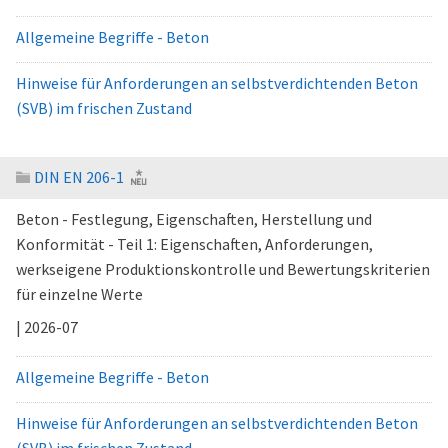
Allgemeine Begriffe - Beton
Hinweise für Anforderungen an selbstverdichtenden Beton
(SVB) im frischen Zustand
DIN EN 206-1
Beton - Festlegung, Eigenschaften, Herstellung und
Konformität - Teil 1: Eigenschaften, Anforderungen,
werkseigene Produktionskontrolle und Bewertungskriterien
für einzelne Werte
| 2026-07
Allgemeine Begriffe - Beton
Hinweise für Anforderungen an selbstverdichtenden Beton