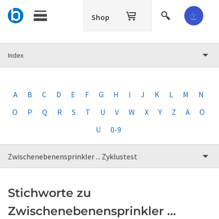
Shop
Index
A
B
C
D
E
F
G
H
I
J
K
L
M
N
O
P
Q
R
S
T
U
V
W
X
Y
Z
Ä
Ö
Ü
0-9
Zwischenebenensprinkler ... Zyklustest
Stichworte zu
Zwischenebenensprinkler ...