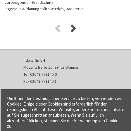
vorbeugenden Brandschutz
Ingenieur-& Planungsbüro Witzleb, Bad Berka
f:data GmbH
Mozartstraße 16, 99423 Weimar
Tel. 03643 778140-0
Fax 03643 778140-1
info@fdata.de
Um Ihnen den bestmöglichen Service zu bieten, verwenden wir
Kontakt
Cookies. Einige dieser Cookies sind erforderlich für den
reibungslosen Ablauf dieser Website, andere helfen uns, Inhalte
Impressum
auf Sie zugeschnitten anzubieten. Wenn Sie auf „ Ich
Datenschutzerklärung
akzeptiere“ klicken, stimmen Sie der Verwendung von Cookies
Urheberrecht und Haftung
zu.