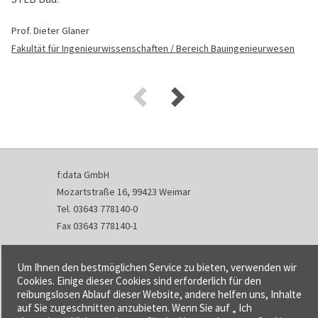
Prof. Dieter Glaner
Fakultät für Ingenieurwissenschaften / Bereich Bauingenieurwesen
f:data GmbH
Mozartstraße 16, 99423 Weimar
Tel. 03643 778140-0
Fax 03643 778140-1
info@fdata.de
Um Ihnen den bestmöglichen Service zu bieten, verwenden wir
Kontakt
Cookies. Einige dieser Cookies sind erforderlich für den
reibungslosen Ablauf dieser Website, andere helfen uns, Inhalte
Impressum
auf Sie zugeschnitten anzubieten. Wenn Sie auf „ Ich
Datenschutzerklärung