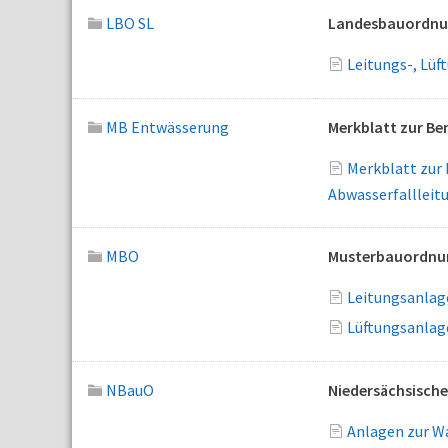
LBO SL
Landesbauordnun
Leitungs-, Lüf
MB Entwässerung
Merkblatt zur B
Merkblatt zur
Abwasserfallleit
MBO
Musterbauordnu
Leitungsanlage
Lüftungsanlag
NBauO
Niedersächsisch
Anlagen zur Wa