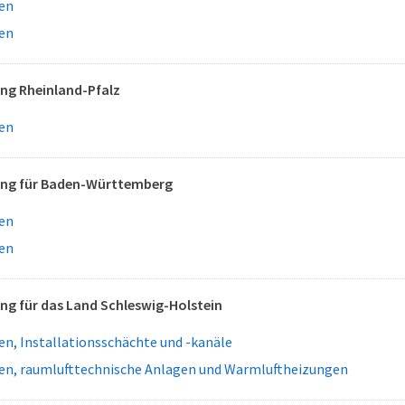
en
en
g Rheinland-Pfalz
en
ng für Baden-Württemberg
en
en
g für das Land Schleswig-Holstein
n, Installationsschächte und -kanäle
en, raumlufttechnische Anlagen und Warmluftheizungen