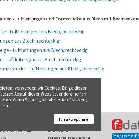
uden - Luftleitungen und Formstücke aus Blech mit Rechteckqu
aße - Luftleitungen aus Blech, rechteckig
tungen aus Blech, rechteckig
ige - Luftleitungen aus Blech, rechteckig
 - Luftleitungen aus Blech, rechteckig
angsstücke - Luftleitungen aus Blech, rechteckig
ieten, verwenden wir Cookies. Einige dieser
gslosen Ablauf dieser Website, andere helfen
ieten. Wenn Sie auf „ Ich akzeptiere“ klicken,
s zu.
Ich akzeptiere
Kontakt
16, 99423 Weimar
Impressum
140-0
Datenschutzerklärung