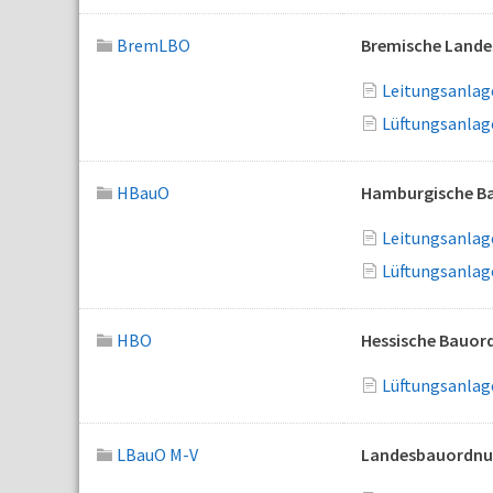
BremLBO
Bremische Land
Leitungsanlage
Lüftungsanlag
HBauO
Hamburgische B
Leitungsanlage
Lüftungsanlag
HBO
Hessische Bauor
Lüftungsanlag
LBauO M-V
Landesbauordnu