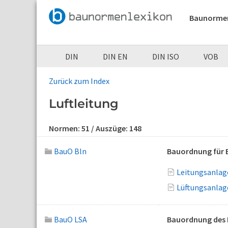
Baunorme
DIN
DIN EN
DIN ISO
VOB
Zurück zum Index
Luftleitung
Normen:
51
/ Auszüge:
148
BauO Bln
Bauordnung für B
Leitungsanlage
Lüftungsanlag
BauO LSA
Bauordnung des 