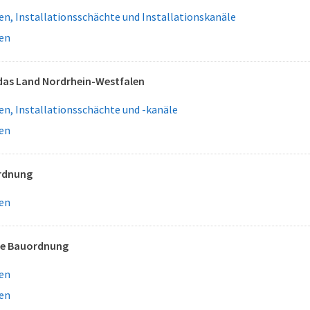
n, Installationsschächte und Installationskanäle
en
das Land Nordrhein-Westfalen
n, Installationsschächte und -kanäle
en
rdnung
en
he Bauordnung
en
en