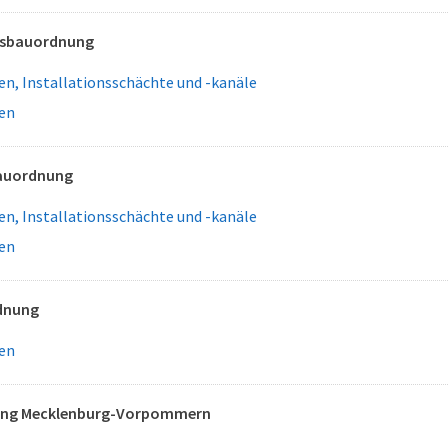
esbauordnung
n, Installationsschächte und -kanäle
en
auordnung
n, Installationsschächte und -kanäle
en
dnung
en
ng Mecklenburg-Vorpommern